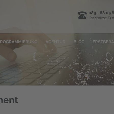
089 - 68 09 
Kostenlose Ers
RO­GRAM­MIE­RUNG
AGEN­TUR
BLOG
ERST­BE­R
ment