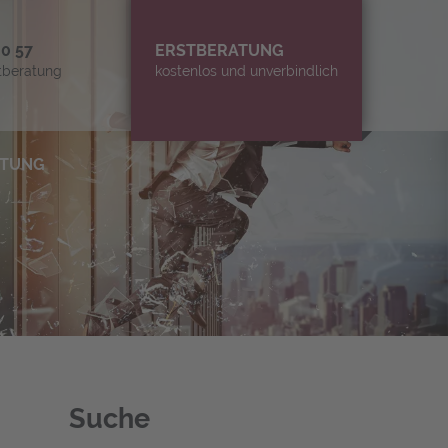
80 57
ERSTBERATUNG
tberatung
kostenlos und unverbindlich
A­TUNG
Suche