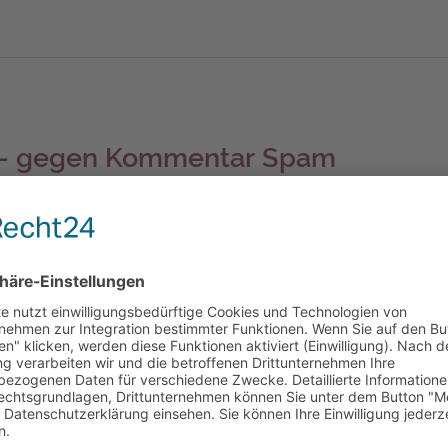
ig – gegen Kom­men­tar Spam
ein Geben und Nehmen: Der Blogautor freut sich in
in wenig Diskussion angeregt wird durch einen
der sogar konstruktive Kritik. Durch passende
kel ergänzt und bereichert werden. Im Gegenzug wir
hmen, um sich den Blog des Kommentierenden ...