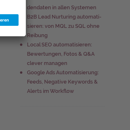
den­da­ten in allen Systemen
B2B Lead Nur­tu­ring auto­ma­ti­
sie­ren: von MQL zu SQL ohne
Reibung
Local SEO auto­ma­ti­sie­ren:
Bewer­tun­gen, Fotos & Q&A
cle­ver managen
Goog­le Ads Auto­ma­ti­sie­rung:
Feeds, Nega­ti­ve Key­words &
Alerts im Workflow