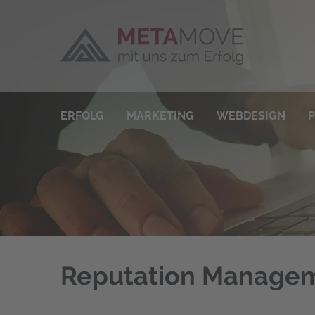
ERFOLG
MAR­KE­TING
WEB­DE­SIGN
P
Reputation Manage