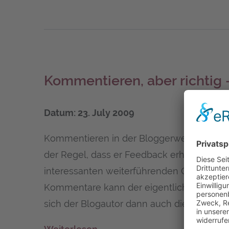
Kom­men­tie­ren, aber rich­t
Datum: 23. July 2009
Kommentieren in der Bloggerwelt ist wie 
der Regel, dass er Feedback erhält und e
interessanten weiterführenden Gedanken o
Kommentare kann der eigentliche Blogarti
sich der Blogautor dann auch die Zeit ne