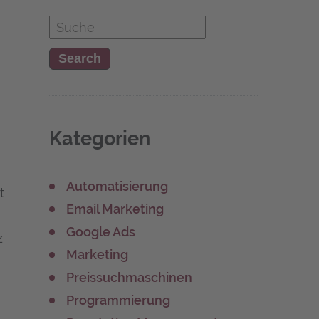
­
Kate­go­rien
Automatisierung
t
Email Marketing
Google Ads
z
Marketing
Preissuchmaschinen
Programmierung