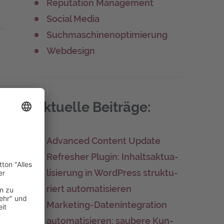
Reputation Management
Social Media
Suchmaschinenoptimierung
Webdesign
Aktu­el­le Beiträge:
Advan­ced Con­tent Update
Refres­her Plug­in: Inhalts­ak­tua­
li­sie­rung in Word­Press struk­tu­
d
riert automatisieren
Mar­ke­ting-Daten­in­te­gra­ti­on
auto­ma­ti­sie­ren: sau­be­re Kun­