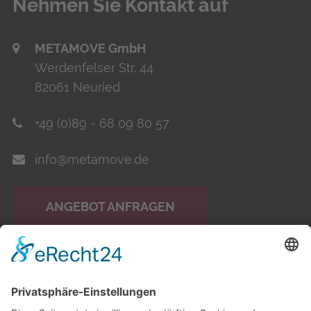
Neh­men Sie Kon­takt auf
METAMOVE GmbH
Werdenfelser Str. 44
82061 Neuried
+49 (0)89 - 68 09 80 57
info@metamove.de
ANGEBOT ANFRAGEN