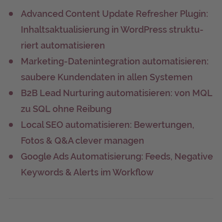
Advan­ced Con­tent Update Refres­her Plug­in:
Inhalts­ak­tua­li­sie­rung in Word­Press struk­tu­
riert automatisieren
Mar­ke­ting-Daten­in­te­gra­ti­on auto­ma­ti­sie­ren:
sau­be­re Kun­den­da­ten in allen Systemen
B2B Lead Nur­tu­ring auto­ma­ti­sie­ren: von MQL
zu SQL ohne Reibung
Local SEO auto­ma­ti­sie­ren: Bewer­tun­gen,
Fotos & Q&A cle­ver managen
Goog­le Ads Auto­ma­ti­sie­rung: Feeds, Nega­ti­ve
Key­words & Alerts im Workflow