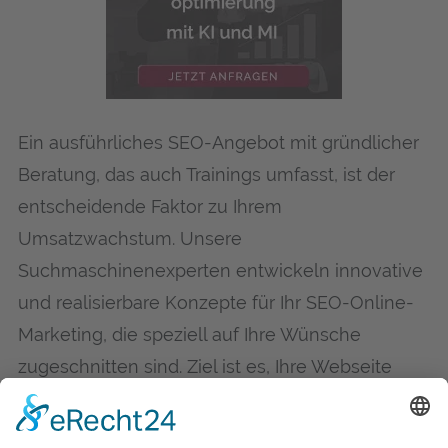
Ein ausführliches SEO-Angebot mit gründlicher
Beratung, das auch Trainings umfasst, ist der
entscheidende Faktor zu Ihrem
Umsatzwachstum. Unsere
Suchmaschinenexperten entwickeln innovative
und realisierbare Konzepte für Ihr SEO-Online-
Marketing, die speziell auf Ihre Wünsche
zugeschnitten sind. Ziel ist es, Ihre Webseite
dorthin zu bringen, wo der wichtige
Besucherstrom fließt. Da jedes SEO-Angebot