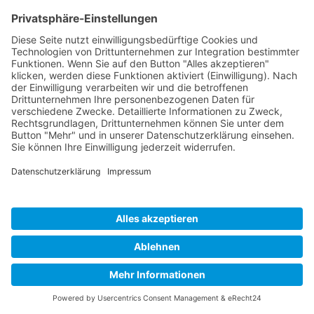
maßgeschneidert erstellt wird, gibt es bei uns
keine festen Preise oder Preislisten. Wählen Sie
Ihr individuelles Budget bei einer Anfrage selbst
aus, denn für uns sind SEO-Kosten eine
Ressource in Ihren Fortschritt!
ALLES, WAS SIE ZUM
THEMA
SUCHMASCHINEN­
OPTIMIERUNG MEL­LE