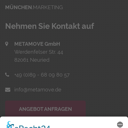
MÜNCHEN
.MARKETING
Neh­men Sie Kon­takt auf
METAMOVE GmbH
Werdenfelser Str. 44
82061 Neuried
+49 (0)89 - 68 09 80 57
info@metamove.de
ANGEBOT ANFRAGEN