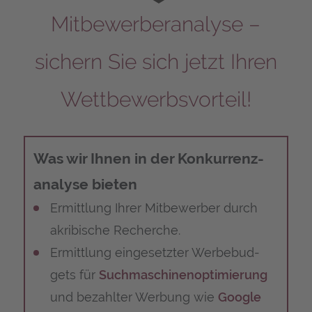
Mit­be­wer­ber­ana­ly­se –
sichern Sie sich jetzt Ihren
Wettbewerbsvorteil!
Was wir Ihnen in der Kon­kur­renz­
ana­ly­se bieten
Ermitt­lung Ihrer Mit­be­wer­ber durch
akri­bi­sche Recherche.
Ermitt­lung ein­ge­setz­ter Wer­be­bud­
gets für
Such­ma­schi­nen­op­ti­mie­rung
und bezahl­ter Wer­bung wie
Goog­le