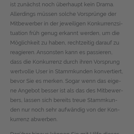
ist zunächst noch über­haupt kein Dra­ma.
Aller­dings müs­sen sol­che Vor­sprün­ge der
Mit­be­wer­ber in der jewei­li­gen Kon­kur­renz­si­
tua­ti­on früh genug erkannt wer­den, um die
Mög­lich­keit zu haben, recht­zei­tig dar­auf zu
reagie­ren. Ansons­ten kann es pas­sie­ren,
dass die Kon­kur­renz durch ihren Vor­sprung
wert­vol­le User in Stamm­kun­den kon­ver­tiert,
bevor Sie es mer­ken. Sogar wenn das eige­
ne Ange­bot bes­ser ist als das des Mit­be­wer­
bers, las­sen sich bereits treue Stamm­kun­
den nur noch sehr auf­wän­dig von der Kon­
kur­renz abwerben.