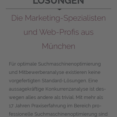
ÖSUNGEN
Die Mar­ke­ting-Spe­zia­lis­ten
und Web-Pro­fis aus
München
Für opti­ma­le Such­ma­schi­nen­op­ti­mie­rung
und Mit­be­wer­ber­ana­ly­se exis­tie­ren kei­ne
vor­ge­fer­tig­ten Stan­dard-Lösun­gen. Eine
aus­sa­ge­kräf­ti­ge Kon­kur­renz­ana­ly­se ist des­
we­gen alles ande­re als tri­vi­al. Mit mehr als
17 Jah­ren Pra­xis­er­fah­rung im Bereich pro­
fes­sio­nel­le Such­ma­schi­nen­op­ti­mie­rung sind