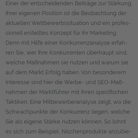
Einer der ent­schei­den­den Bei­trä­ge zur Stär­kung
Ihrer eige­nen Posi­ti­on ist die Beob­ach­tung der
aktu­el­len Wett­be­werbs­si­tua­ti­on und ein pro­fes­
sio­nell erstell­tes Kon­zept für Ihr Mar­ke­ting.
Denn mit Hil­fe einer Kon­kur­renz­ana­ly­se erfah­
ren Sie, wer Ihre Kon­kur­ren­ten über­haupt sind,
wel­che Maß­nah­men sie nut­zen und war­um sie
auf dem Markt Erfolg haben. Von beson­de­rem
Inter­es­se sind hier die Wer­be- und SEO-Maß­
nah­men der Markt­füh­rer mit ihren spe­zi­fi­schen
Tak­ti­ken. Eine Mit­be­wer­ber­ana­ly­se zeigt, wo die
Schwach­punk­te der Kon­kur­renz lie­gen, wel­che
Sie als eige­ne Stär­ke nut­zen kön­nen. So lohnt
es sich zum Bei­spiel, Nischen­pro­duk­te anzu­bie­