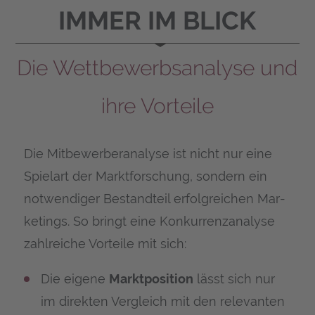
IMMER IM BLICK
Die Wett­be­werbs­ana­ly­se und
ihre Vorteile
Die Mit­be­wer­ber­ana­ly­se ist nicht nur eine
Spiel­art der Markt­for­schung, son­dern ein
not­wen­di­ger Bestand­teil erfolg­rei­chen Mar­
ke­tings. So bringt eine Kon­kur­renz­ana­ly­se
zahl­rei­che Vor­tei­le mit sich:
Die eige­ne
Markt­po­si­ti­on
lässt sich nur
im direk­ten Ver­gleich mit den rele­van­ten