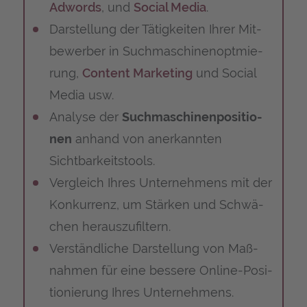
Adwords
, und
Social Media
.
Dar­stel­lung der Tätig­kei­ten Ihrer Mit­
be­wer­ber in Such­ma­schi­nen­optmie­
rung,
Con­tent Mar­ke­ting
und Social
Media usw.
Ana­ly­se der
Such­ma­schi­nen­po­si­tio­
nen
anhand von aner­kann­ten
Sichtbarkeitstools.
Ver­gleich Ihres Unter­neh­mens mit der
Kon­kur­renz, um Stär­ken und Schwä­
chen herauszufiltern.
Ver­ständ­li­che Dar­stel­lung von Maß­
nah­men für eine bes­se­re Online-Posi­
tio­nie­rung Ihres Unternehmens.