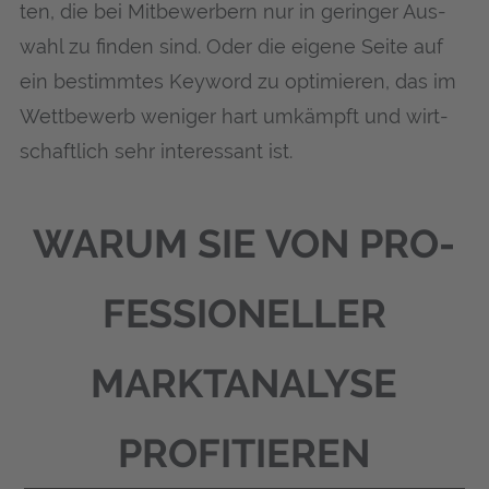
ten, die bei Mit­be­wer­bern nur in gerin­ger Aus­
wahl zu fin­den sind. Oder die eige­ne Sei­te auf
ein bestimm­tes Key­word zu opti­mie­ren, das im
Wett­be­werb weni­ger hart umkämpft und wirt­
schaft­lich sehr inter­es­sant ist.
WAR­UM SIE VON PRO­
FES­SIO­NEL­LER
MARKT­ANA­LY­SE
PROFITIEREN