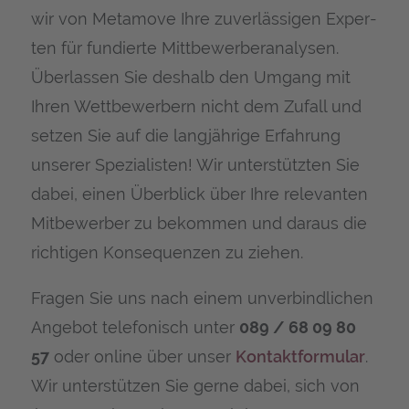
wir von Meta­mo­ve Ihre zuver­läs­si­gen Exper­
ten für fun­dier­te Mitt­be­wer­ber­ana­ly­sen.
Über­las­sen Sie des­halb den Umgang mit
Ihren Wett­be­wer­bern nicht dem Zufall und
set­zen Sie auf die lang­jäh­ri­ge Erfah­rung
unse­rer Spe­zia­lis­ten! Wir unter­stütz­ten Sie
dabei, einen Über­blick über Ihre rele­van­ten
Mit­be­wer­ber zu bekom­men und dar­aus die
rich­ti­gen Kon­se­quen­zen zu ziehen.
Fra­gen Sie uns nach einem unver­bind­li­chen
Ange­bot tele­fo­nisch unter
089 / 68 09 80
57
oder online über unser
Kon­takt­for­mu­lar
.
Wir unter­stüt­zen Sie ger­ne dabei, sich von