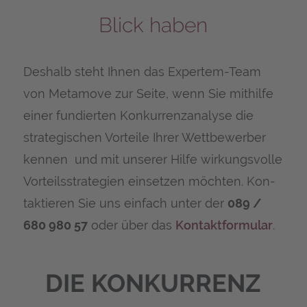
Blick haben
Des­halb steht Ihnen das Exper­tem-Team
von Meta­mo­ve zur Sei­te, wenn Sie mit­hil­fe
einer fun­dier­ten Kon­kur­renz­ana­ly­se die
stra­te­gi­schen Vor­tei­le Ihrer Wett­be­wer­ber
ken­nen und mit unse­rer Hil­fe wir­kungs­vol­le
Vor­teils­stra­te­gien ein­set­zen möch­ten. Kon­
tak­tie­ren Sie uns ein­fach unter der
089 /
680 980 57
oder über das
Kon­takt­for­mu­lar
.
DIE KON­KUR­RENZ