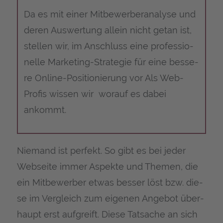
Da es mit einer Mit­be­wer­ber­ana­ly­se und
deren Aus­wer­tung allein nicht getan ist,
stel­len wir, im Anschluss eine pro­fes­sio­
nel­le Mar­ke­ting-Stra­te­gie für eine bes­se­
re Online-Posi­tio­nie­rung vor Als Web-
Pro­fis wis­sen wir wor­auf es dabei
ankommt.
Nie­mand ist per­fekt. So gibt es bei jeder
Web­sei­te immer Aspek­te und The­men, die
ein Mit­be­wer­ber etwas bes­ser löst bzw. die­
se im Ver­gleich zum eige­nen Ange­bot über­
haupt erst auf­greift. Die­se Tat­sa­che an sich