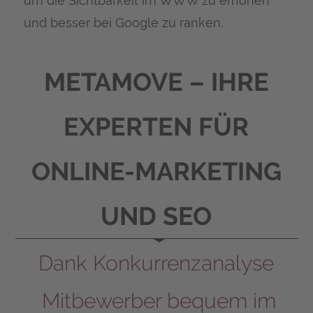
um die Sicht­bar­keit im WWW zu erhö­hen
und bes­ser bei Goog­le zu ranken.
META­MO­VE – IHRE
EXPER­TEN FÜR
ONLINE-MAR­KE­TING
UND SEO
Dank Kon­kur­renz­ana­ly­se
Mit­be­wer­ber bequem im