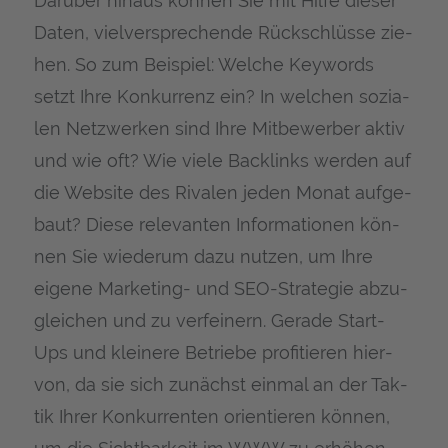
Dar­über hin­aus kön­nen Sie mit Hil­fe die­ser
Daten, viel­ver­spre­chen­de Rück­schlüs­se zie­
hen. So zum Bei­spiel: Wel­che Key­words
setzt Ihre Kon­kur­renz ein? In wel­chen sozia­
len Netz­wer­ken sind Ihre Mit­be­wer­ber aktiv
und wie oft? Wie vie­le Back­links wer­den auf
die Web­site des Riva­len jeden Monat auf­ge­
baut? Die­se rele­van­ten Infor­ma­tio­nen kön­
nen Sie wie­der­um dazu nut­zen, um Ihre
eige­ne Mar­ke­ting- und SEO-Stra­te­gie abzu­
glei­chen und zu ver­fei­nern. Gera­de Start-
Ups und klei­ne­re Betrie­be pro­fi­tie­ren hier­
von, da sie sich zunächst ein­mal an der Tak­
tik Ihrer Kon­kur­ren­ten ori­en­tie­ren kön­nen,