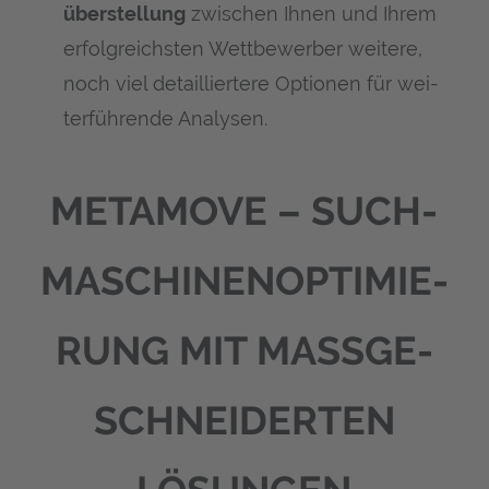
über­stel­lung
zwi­schen Ihnen und Ihrem
erfolg­reichs­ten Wett­be­wer­ber wei­te­re,
noch viel detail­lier­te­re Optio­nen für wei­
ter­füh­ren­de Analysen.
META­MO­VE – SUCH­
MA­SCHI­NEN­OP­TI­MIE­
RUNG MIT MASS­GE­S
CHNEI­DER­TEN L