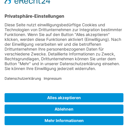
IMPRES­SUM
DATEN­SCHUTZ
KON­TAKT
PART­NER WERDEN
©
2026 Metamove
Cookie-Einstellungen