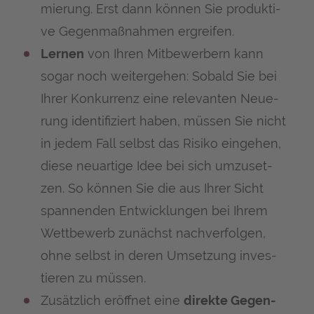
mie­rung. Erst dann kön­nen Sie pro­duk­ti­
ve Gegen­maß­nah­men ergreifen.
Ler­nen
von Ihren Mit­be­wer­bern kann
sogar noch wei­ter­ge­hen: Sobald Sie bei
Ihrer Kon­kur­renz eine rele­van­ten Neue­
rung iden­ti­fi­ziert haben, müs­sen Sie nicht
in jedem Fall selbst das Risi­ko ein­ge­hen,
die­se neu­ar­ti­ge Idee bei sich umzu­set­
zen. So kön­nen Sie die aus Ihrer Sicht
span­nen­den Ent­wick­lun­gen bei Ihrem
Wett­be­werb zunächst nach­ver­fol­gen,
ohne selbst in deren Umset­zung inves­
tie­ren zu müssen.
Zusätz­lich eröff­net eine
direk­te Gegen­