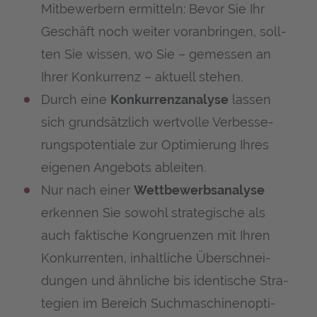
Mit­be­wer­bern ermit­teln: Bevor Sie Ihr
Geschäft noch wei­ter vor­an­brin­gen, soll­
ten Sie wis­sen, wo Sie – gemes­sen an
Ihrer Kon­kur­renz – aktu­ell stehen.
Durch eine
Kon­kur­renz­ana­ly­se
las­sen
sich grund­sätz­lich wert­vol­le Ver­bes­se­
rungs­po­ten­tia­le zur Opti­mie­rung Ihres
eige­nen Ange­bots ableiten.
Nur nach einer
Wett­be­werbs­ana­ly­se
erken­nen Sie sowohl stra­te­gi­sche als
auch fak­ti­sche Kon­gru­en­zen mit Ihren
Kon­kur­ren­ten, inhalt­li­che Über­schnei­
dun­gen und ähn­li­che bis iden­ti­sche Stra­
te­gien im Bereich Such­ma­schi­nen­op­ti­