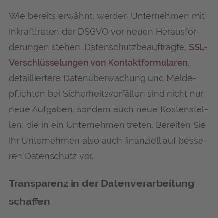
Wie bereits erwähnt, wer­den Unter­neh­men mit
Inkraft­tre­ten der DSGVO vor neu­en Her­aus­for­
de­run­gen ste­hen. Daten­schutz­be­auf­trag­te,
SSL-
Ver­schlüs­se­lun­gen von Kon­takt­for­mu­la­ren
,
detail­lier­te­re Daten­über­wa­chung und Mel­de­
pflich­ten bei Sicher­heits­vor­fäl­len sind nicht nur
neue Auf­ga­ben, son­dern auch neue Kos­ten­stel­
len, die in ein Unter­neh­men tre­ten. Berei­ten Sie
Ihr Unter­neh­men also auch finan­zi­ell auf bes­se­
ren Daten­schutz vor.
Trans­pa­renz in der Daten­ver­ar­bei­tung
schaffen