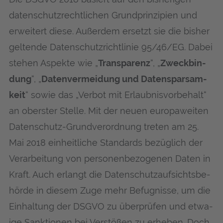
daten­schutz­recht­li­chen Grund­prin­zi­pi­en und
erwei­tert die­se. Außer­dem ersetzt sie die bis­her
gel­ten­de Daten­schutz­richt­li­nie 95/46/EG. Dabei
ste­hen Aspek­te wie „
Trans­pa­renz
“, „
Zweck­bin­
dung
“, „
Daten­ver­mei­dung und Daten­spar­sam­
keit
“ sowie das „Ver­bot mit Erlaub­nis­vor­be­halt“
an obers­ter Stel­le. Mit der neu­en euro­pa­wei­ten
Daten­schutz-Grund­ver­ord­nung tre­ten am 25.
Mai 2018 ein­heit­li­che Stan­dards bezüg­lich der
Ver­ar­bei­tung von per­so­nen­be­zo­ge­nen Daten in
Kraft. Auch erlangt die Daten­schutz­auf­sichts­be­
hör­de in die­sem Zuge mehr Befug­nis­se, um die
Ein­hal­tung der DSGVO zu über­prü­fen und etwa­
ige Sank­tio­nen bei Ver­stö­ßen zu erhe­ben. Doch