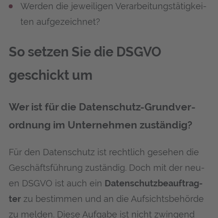
Wer­den die jewei­li­gen Ver­ar­bei­tungs­tä­tig­kei­
ten aufgezeichnet?
So set­zen Sie die DSGVO
geschickt um
Wer ist für die Daten­schutz-Grund­ver­
ord­nung im Unter­neh­men zuständig?
Für den Daten­schutz ist recht­lich gese­hen die
Geschäfts­füh­rung zustän­dig. Doch mit der neu­
en DSGVO ist auch ein
Daten­schutz­be­auf­trag­
ter
zu bestim­men und an die Auf­sichts­be­hör­de
zu mel­den. Die­se Auf­ga­be ist nicht zwin­gend