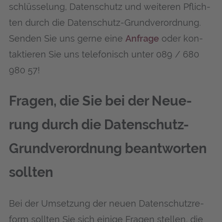
schlüs­se­lung, Daten­schutz und wei­te­ren Pflich­
ten durch die Daten­schutz-Grund­ver­ord­nung.
Sen­den Sie uns ger­ne eine
Anfra­ge
oder kon­
tak­tie­ren Sie uns tele­fo­nisch unter 089 / 680
980 57!
Fra­gen, die Sie bei der Neue­
rung durch die Daten­schutz-
Grund­ver­ord­nung beant­wor­ten
sollten
Bei der Umset­zung der neu­en Daten­schutz­re­
form soll­ten Sie sich eini­ge Fra­gen stel­len, die