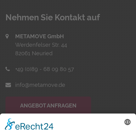
Neh­men Sie Kon­takt auf
METAMOVE GmbH
Werdenfelser Str. 44
82061 Neuried
+49 (0)89 - 68 09 80 57
info@metamove.de
ANGEBOT ANFRAGEN