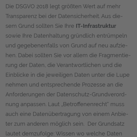
Die DSGVO 2018 legt größ­ten Wert auf mehr
Trans­pa­renz bei der Daten­si­cher­heit. Aus die­
sem Grund soll­ten Sie Ihre
IT-Infra­struk­tur
sowie Ihre Daten­hal­tung gründ­lich ent­rüm­peln
und gege­be­nen­falls von Grund auf neu auf­zie­
hen. Dabei soll­ten Sie vor allem die Frag­men­tie­
rung der Daten, die Ver­ant­wort­li­chen und die
Ein­bli­cke in die jewei­li­gen Daten unter die Lupe
neh­men und ent­spre­chen­de Pro­zes­se an die
Anfor­de­run­gen der Daten­schutz-Grund­ver­ord­
nung anpas­sen. Laut „Betrof­fe­nen­recht“ muss
auch eine Daten­über­tra­gung von einem Anbie­
ter zum ande­ren mög­lich sein. Der Grund­satz
lau­tet dem­zu­fol­ge: Wis­sen wo wel­che Daten