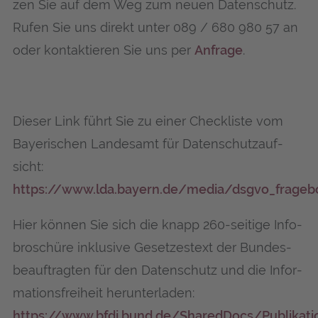
zen Sie auf dem Weg zum neu­en Daten­schutz.
Rufen Sie uns direkt unter 089 / 680 980 57 an
oder kon­tak­tie­ren Sie uns per
Anfra­ge
.
Die­ser Link führt Sie zu einer Check­lis­te vom
Baye­ri­schen Lan­des­amt für Daten­schutz­auf­
sicht:
https://www.lda.bayern.de/media/dsgvo_frageb
Hier kön­nen Sie sich die knapp 260-sei­ti­ge Info­
bro­schü­re inklu­si­ve Geset­zes­text der Bun­des­
be­auf­trag­ten für den Daten­schutz und die Infor­
ma­ti­ons­frei­heit her­un­ter­la­den:
https://www.bfdi.bund.de/SharedDocs/Publikat