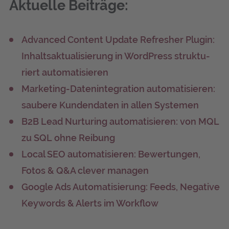
Aktu­el­le Beiträge:
Advan­ced Con­tent Update Refres­her Plug­in:
Inhalts­ak­tua­li­sie­rung in Word­Press struk­tu­
riert automatisieren
Mar­ke­ting-Daten­in­te­gra­ti­on auto­ma­ti­sie­ren:
sau­be­re Kun­den­da­ten in allen Systemen
B2B Lead Nur­tu­ring auto­ma­ti­sie­ren: von MQL
zu SQL ohne Reibung
Local SEO auto­ma­ti­sie­ren: Bewer­tun­gen,
Fotos & Q&A cle­ver managen
Goog­le Ads Auto­ma­ti­sie­rung: Feeds, Nega­ti­ve
Key­words & Alerts im Workflow