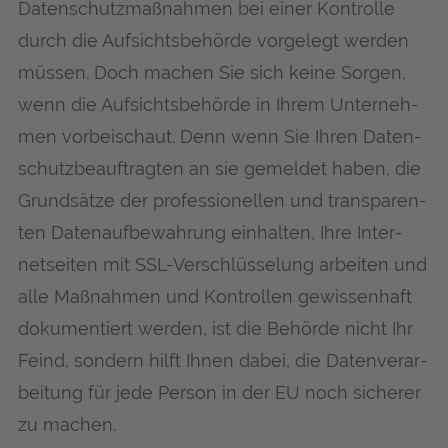
Daten­schutz­maß­nah­men bei einer Kon­trol­le
durch die Auf­sichts­be­hör­de vor­ge­legt wer­den
müs­sen. Doch machen Sie sich kei­ne Sor­gen,
wenn die Auf­sichts­be­hör­de in Ihrem Unter­neh­
men vor­bei­schaut. Denn wenn Sie Ihren Daten­
schutz­be­auf­trag­ten an sie gemel­det haben, die
Grund­sät­ze der pro­fes­sio­nel­len und trans­pa­ren­
ten Daten­auf­be­wah­rung ein­hal­ten, Ihre Inter­
net­sei­ten mit SSL-Ver­schlüs­se­lung arbei­ten und
alle Maß­nah­men und Kon­trol­len gewis­sen­haft
doku­men­tiert wer­den, ist die Behör­de nicht Ihr
Feind, son­dern hilft Ihnen dabei, die Daten­ver­ar­
bei­tung für jede Per­son in der EU noch siche­rer
zu machen.