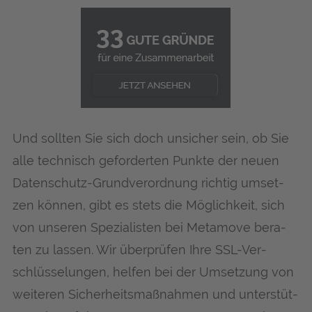
Und soll­ten Sie sich doch unsi­cher sein, ob Sie
alle tech­nisch gefor­der­ten Punk­te der neu­en
Daten­schutz-Grund­ver­ord­nung rich­tig umset­
zen kön­nen, gibt es stets die Mög­lich­keit, sich
von unse­ren Spe­zia­lis­ten bei Meta­mo­ve bera­
ten zu las­sen. Wir über­prü­fen Ihre SSL-Ver­
schlüs­se­lun­gen, hel­fen bei der Umset­zung von
wei­te­ren Sicher­heits­maß­nah­men und unter­stüt­