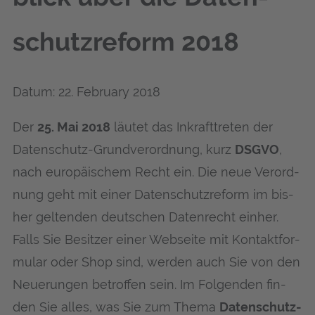
schutz­re­form 2018
Datum: 22. February 2018
Der
25. Mai 2018
läu­tet das Inkraft­tre­ten der
Daten­schutz-Grund­ver­ord­nung, kurz
DSGVO
,
nach euro­päi­schem Recht ein. Die neue Ver­ord­
nung geht mit einer Daten­schutz­re­form im bis­
her gel­ten­den deut­schen Daten­recht ein­her.
Falls Sie Besit­zer einer Web­sei­te mit Kon­takt­for­
mu­lar oder Shop sind, wer­den auch Sie von den
Neue­run­gen betrof­fen sein. Im Fol­gen­den fin­
den Sie alles, was Sie zum The­ma
Daten­schutz-