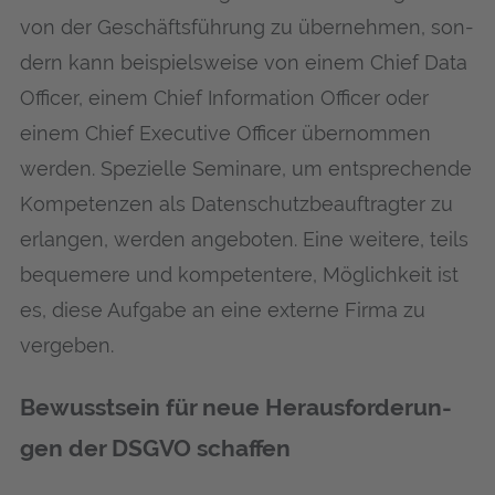
von der Geschäfts­füh­rung zu über­neh­men, son­
dern kann bei­spiels­wei­se von einem Chief Data
Offi­cer, einem Chief Infor­ma­ti­on Offi­cer oder
einem Chief Exe­cu­ti­ve Offi­cer über­nom­men
wer­den. Spe­zi­el­le Semi­na­re, um ent­spre­chen­de
Kom­pe­ten­zen als Daten­schutz­be­auf­trag­ter zu
erlan­gen, wer­den ange­bo­ten. Eine wei­te­re, teils
beque­me­re und kom­pe­ten­te­re, Mög­lich­keit ist
es, die­se Auf­ga­be an eine exter­ne Fir­ma zu
vergeben.
Bewusst­sein für neue Her­aus­for­de­run­
gen der DSGVO schaffen