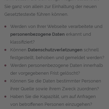
Sie ganz von allein zur Ein­hal­tung der neu­en
Gesetz­tes­tex­te füh­ren können.
Wer­den von Ihrer Web­sei­te ver­ar­bei­te­te und
per­so­nen­be­zo­ge­ne Daten
erkannt und
klassifiziert?
Kön­nen
Daten­schutz­ver­let­zun­gen
schnell
fest­ge­stellt, beho­ben und gemel­det werden?
Wer­den per­so­nen­be­zo­ge­ne Daten inner­halb
der vor­ge­ge­be­nen Frist gelöscht?
Kön­nen Sie die Daten bestimm­ter Per­so­nen
ihrer Quel­le sowie ihrem Zweck zuordnen?
Haben Sie die Kapa­zi­tät, um auf Anfra­gen
von betrof­fe­nen Per­so­nen einzugehen?