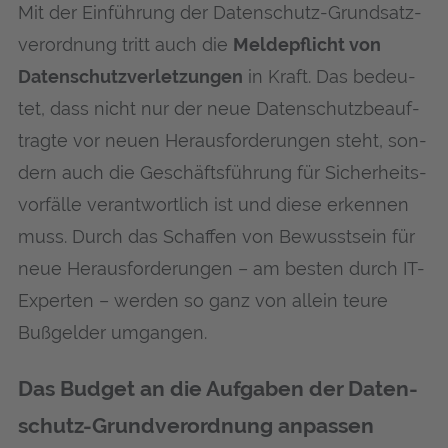
Mit der Ein­füh­rung der Daten­schutz-Grund­satz­
ver­ord­nung tritt auch die
Mel­de­pflicht von
Daten­schutz­ver­let­zun­gen
in Kraft. Das bedeu­
tet, dass nicht nur der neue Daten­schutz­be­auf­
trag­te vor neu­en Her­aus­for­de­run­gen steht, son­
dern auch die Geschäfts­füh­rung für Sicher­heits­
vor­fäl­le ver­ant­wort­lich ist und die­se erken­nen
muss. Durch das Schaf­fen von Bewusst­sein für
neue Her­aus­for­de­run­gen – am bes­ten durch IT-
Exper­ten – wer­den so ganz von allein teu­re
Buß­gel­der umgangen.
Das Bud­get an die Auf­ga­ben der Daten­
schutz-Grund­ver­ord­nung anpassen