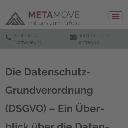
Kostenlose
Jetzt Angebot
Erstberatung
anfragen
Die Daten­schutz-
Grund­ver­ord­nung
(DSGVO) – Ein Über­
blick über die Daten­