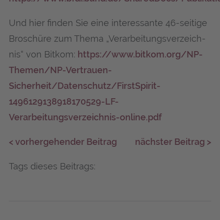
Und hier fin­den Sie eine inter­es­san­te 46-sei­ti­ge
Bro­schü­re zum The­ma „Ver­ar­bei­tungs­ver­zeich­
nis“ von Bit­kom:
https://www.bitkom.org/NP-
Themen/NP-Vertrauen-
Sicherheit/Datenschutz/FirstSpirit-
1496129138918170529-LF-
Verarbeitungsverzeichnis-online.pdf
< vorhergehender Beitrag
nächster Beitrag >
Tags dieses Beitrags: