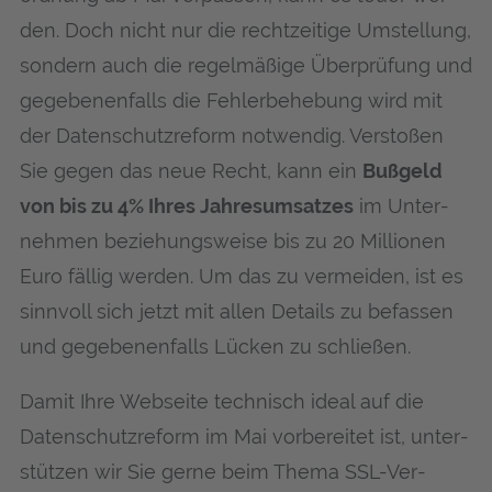
den. Doch nicht nur die recht­zei­ti­ge Umstel­lung,
son­dern auch die regel­mä­ßi­ge Über­prü­fung und
gege­be­nen­falls die Feh­ler­be­he­bung wird mit
der Daten­schutz­re­form not­wen­dig. Ver­sto­ßen
Sie gegen das neue Recht, kann ein
Buß­geld
von bis zu 4% Ihres Jah­res­um­sat­zes
im Unter­
neh­men bezie­hungs­wei­se bis zu 20 Mil­lio­nen
Euro fäl­lig wer­den. Um das zu ver­mei­den, ist es
sinn­voll sich jetzt mit allen Details zu befas­sen
und gege­be­nen­falls Lücken zu schließen.
Damit Ihre Web­sei­te tech­nisch ide­al auf die
Daten­schutz­re­form im Mai vor­be­rei­tet ist, unter­
stüt­zen wir Sie ger­ne beim The­ma SSL-Ver­