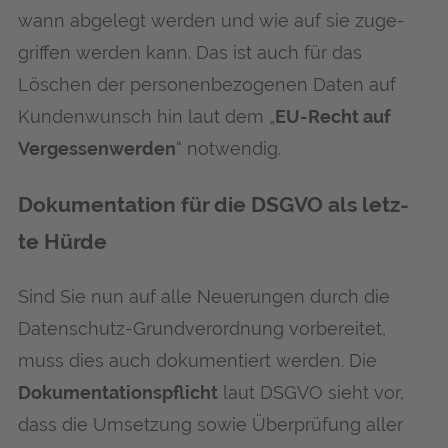
wann abge­legt wer­den und wie auf sie zuge­
grif­fen wer­den kann. Das ist auch für das
Löschen der per­so­nen­be­zo­ge­nen Daten auf
Kun­den­wunsch hin laut dem „
EU-Recht auf
Ver­ges­sen­wer­den
“ not­wen­dig.
Doku­men­ta­ti­on für die DSGVO als letz­
te Hürde
Sind Sie nun auf alle Neue­run­gen durch die
Daten­schutz-Grund­ver­ord­nung vor­be­rei­tet,
muss dies auch doku­men­tiert wer­den. Die
Doku­men­ta­ti­ons­pflicht
laut DSGVO sieht vor,
dass die Umset­zung sowie Über­prü­fung aller