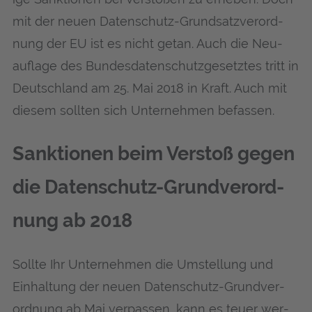
mit der neu­en Daten­schutz-Grund­satz­ver­ord­
nung der EU ist es nicht getan. Auch die Neu­
auf­la­ge des Bun­des­da­ten­schutz­ge­setz­tes tritt in
Deutsch­land am 25. Mai 2018 in Kraft. Auch mit
die­sem soll­ten sich Unter­neh­men befassen.
Sank­tio­nen beim Ver­stoß gegen
die Daten­schutz-Grund­ver­ord­
nung ab 2018
Soll­te Ihr Unter­neh­men die Umstel­lung und
Ein­hal­tung der neu­en Daten­schutz-Grund­ver­
ord­nung ab Mai ver­pas­sen, kann es teu­er wer­